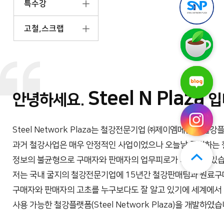
특수강
틸
앱
엔
다
플
운
고철,스크랩
라
로
스
자
드
틸
구
엔
(무
매
플
료)
후
라
기
스
자
보
틸
네
Steel N Plaza
기
엔
이
안녕하세요.
입
플
버
라
블
자
로
인
Steel Network Plaza는 철강전문기업 ㈜제이엠메탈의 철
그
스
과거 철강사업은 매우 안정적인 사업이었으나 오늘날 급변하는
타
그
정보의 불균형으로 구매자와 판매자의 업무피로가 가중되고있습
램
저는 국내 굴지의 철강전문기업에 15년간 철강판매팀과 원료
구매자와 판매자의 고초를 누구보다도 잘 알고 있기에 세계에서
사용 가능한 철강플랫폼(Steel Network Plaza)을 개발하였습