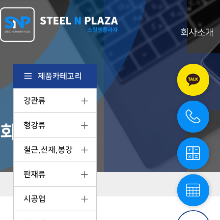
회사소개
카
카
오
제품카테고리
톡
상
강관류
담
전
화
상
형강류
회사소개
담
철
강
철근,선재,봉강
계
산
기
철
판재류
스
강
틸
단
엔
시공업
중
플
표
라
스
자