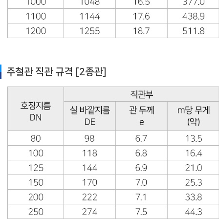
주철관 직관 규격 [2종관]