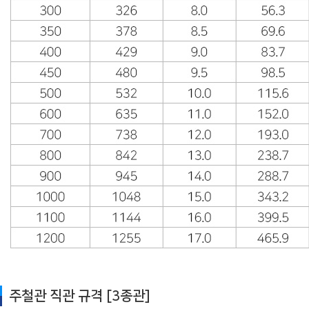
주철관 직관 규격 [3종관]