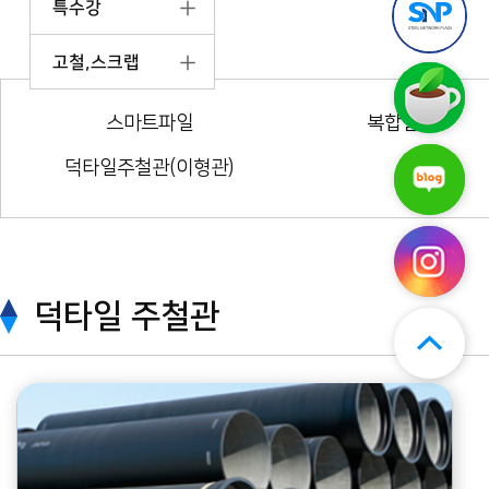
특수강
틸
앱
엔
다
플
운
고철,스크랩
라
로
스
자
드
틸
구
엔
(무
스마트파일
복합말뚝
매
플
료)
후
라
기
덕타일주철관(이형관)
스
자
보
틸
네
기
엔
이
플
버
라
블
자
로
인
그
스
덕타일 주철관
타
그
램