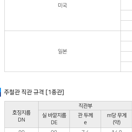
주철관 직관 규격 [1종관]