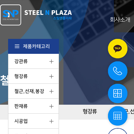
회사소개
카
카
오
제품카테고리
톡
상
강관류
담
전
화
상
형강류
철강제품정보
담
철
강
철근,선재,봉강
계
산
기
철
판재류
스
강
강관류
형강류
철근,
틸
단
엔
시공업
중
플
표
라
스
자