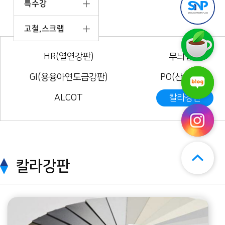
특수강
틸
앱
엔
다
플
운
고철,스크랩
라
로
스
자
드
틸
구
엔
(무
HR(열연강판)
무늬철판
매
플
료)
후
라
기
GI(용융아연도금강판)
PO(산세강판)
스
자
보
틸
네
기
엔
이
ALCOT
칼라강판
플
버
라
블
자
로
인
그
스
타
그
칼라강판
램