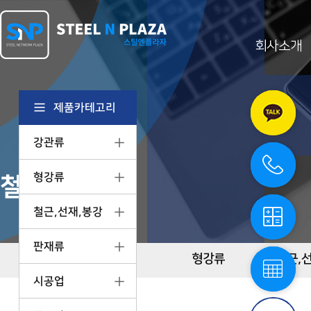
회사소개
카
카
오
제품카테고리
톡
상
강관류
담
전
화
상
형강류
철강제품정보
담
철
강
철근,선재,봉강
계
산
기
철
판재류
스
강
강관류
형강류
철근,
틸
단
엔
시공업
중
플
표
라
스
자