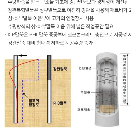
- 수평하중을 받는 구조물 기초에 강관말뚝보다 경제성이 개선된 
- 강관복합말뚝은 상부말뚝으로 여전히 강관을 사용해 재료비가 
상·하부말뚝 이음부에 고가의 연결장치 사용
수평방식의 상·하부말뚝 이음 위해 넓은 작업공간 필요
- ICP말뚝은 PHC말뚝 중공부에 철근콘크리트 충전으로 시공성 
강관말뚝 대비 휨내력 저하로 시공수량 증가