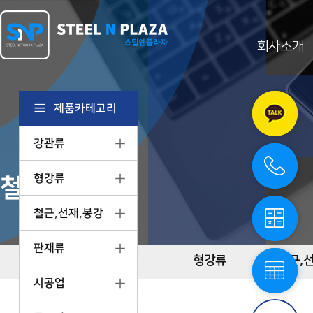
회사소개
카
카
오
제품카테고리
톡
상
강관류
담
전
화
상
형강류
철강제품정보
담
철
강
철근,선재,봉강
계
산
기
철
판재류
스
강
강관류
형강류
철근,
틸
단
엔
시공업
중
플
표
라
스
자