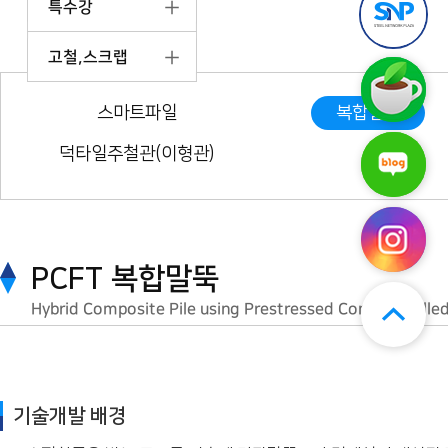
특수강
틸
앱
엔
다
플
운
고철,스크랩
라
로
스
자
드
틸
구
엔
(무
스마트파일
복합말뚝
매
플
료)
후
라
기
덕타일주철관(이형관)
스
자
보
틸
네
기
엔
이
플
버
라
블
자
로
인
그
PCFT 복합말뚝
스
타
Hybrid Composite Pile using Prestressed Concrete Fille
그
램
기술개발 배경