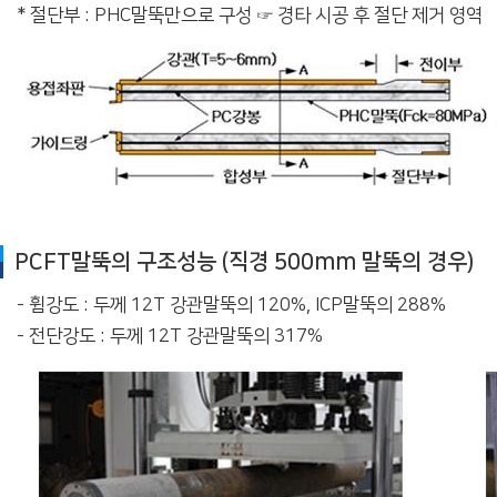
* 절단부 : PHC말뚝만으로 구성 ☞ 경타 시공 후 절단 제거 영역
PCFT말뚝의 구조성능 (직경 500mm 말뚝의 경우)
- 휨강도 : 두께 12T 강관말뚝의 120%, ICP말뚝의 288%
- 전단강도 : 두께 12T 강관말뚝의 317%