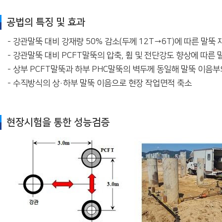
공법의 특징 및 효과
- 강관말뚝 대비 강재량 50% 감소(두께 12T→6T)에 따른 말뚝
- 강관말뚝 대비 PCFT말뚝의 압축, 휨 및 전단강도 향상에 따른
- 상부 PCFT말뚝과 하부 PHC말뚝의 벽두께 동일해 말뚝 이음
- 수직방식의 상·하부 말뚝 이음으로 현장 작업면적 축소
현장시험을 통한 성능검증