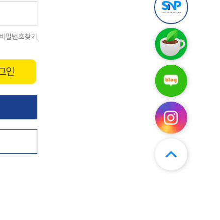
틸
앱
엔
다
플
운
라
로
스
비밀번호찾기
자
드
틸
구
엔
(무
매
플
료)
후
라
기
스
자
보
틸
네
기
엔
이
플
버
라
블
자
로
인
그
스
타
그
램