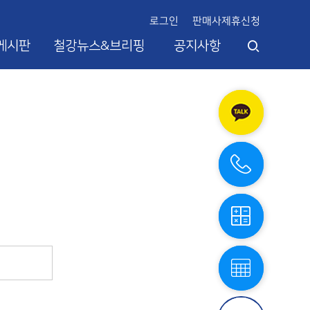
로그인
판매사제휴신청
게시판
철강뉴스&브리핑
공지사항
카
카
오
톡
상
담
전
화
상
담
철
강
계
산
기
철
스
강
틸
단
엔
중
플
표
라
스
자