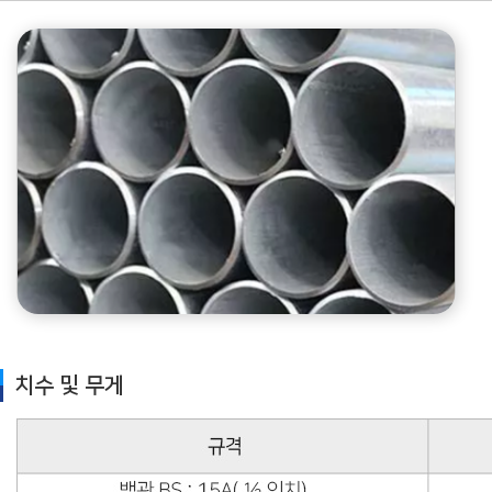
치수 및 무게