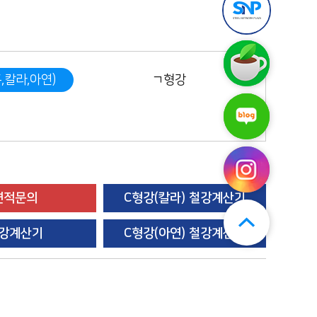
틸
앱
엔
다
플
운
라
로
스
자
드
틸
구
엔
(무
,칼라,아연)
ㄱ형강
매
플
료)
후
라
기
스
자
보
틸
네
기
엔
이
플
버
라
블
자
로
인
그
스
견적문의
C형강(칼라) 철강계산기
타
그
강계산기
C형강(아연) 철강계산기
램