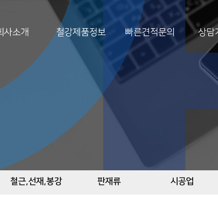
회사소개
철강제품정보
빠른견적문의
상담
철근,선재,봉강
판재류
시공업