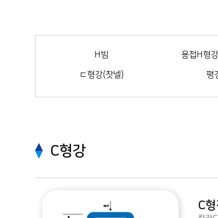
H빔
용접H형강
ㄷ형강(찻넬)
평
C형강
C형