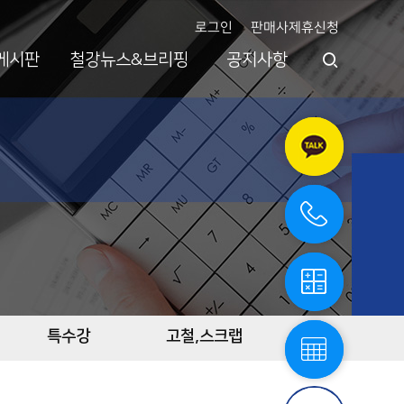
로그인
판매사제휴신청
게시판
철강뉴스&브리핑
공지사항
카
카
오
톡
상
담
전
화
상
담
철
강
계
산
기
철
스
강
특수강
고철,스크랩
틸
단
엔
중
플
표
라
스
자