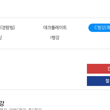
(경량빔)
데크플레이트
C형강(흑
강
I형강
철
강