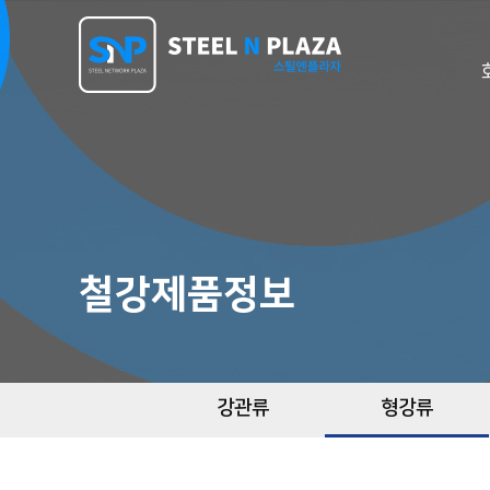
철강제품정보
강관류
형강류