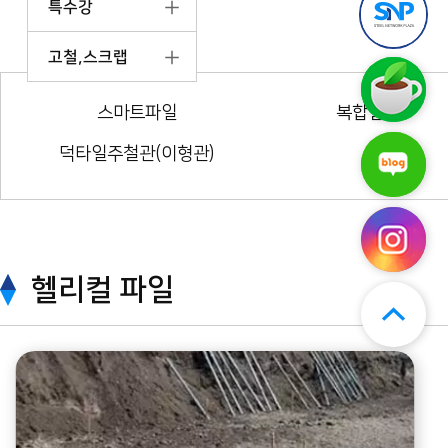
특수강
틸
앱
엔
다
플
운
고철,스크랩
라
로
스
자
드
틸
구
엔
(무
스마트파일
복합말뚝
매
플
료)
후
라
기
덕타일주철관(이형관)
스
자
보
틸
네
기
엔
이
플
버
라
블
자
로
인
그
스
헬리컬 파일
타
그
램