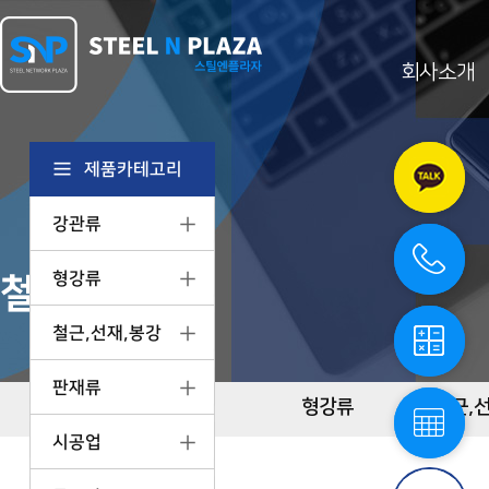
회사소개
카
카
오
제품카테고리
톡
상
강관류
담
전
화
상
형강류
철강제품정보
담
철
강
철근,선재,봉강
계
산
기
철
판재류
스
강
강관류
형강류
철근,
틸
단
엔
시공업
중
플
표
라
스
자